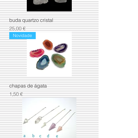
buda quartzo cristal
Preço
25,00 €
Novidade
chapas de ágata
Preço
1,50 €