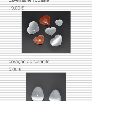
caveiras em opalite
Preço
19,00 €
coração de selenite
Preço
5,00 €
ovo de selenite