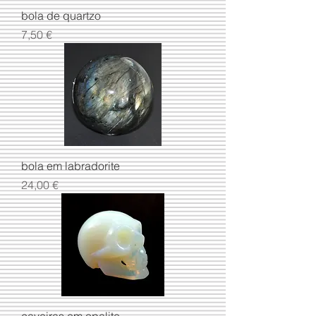
bola de quartzo
Preço
7,50 €
bola em labradorite
Preço
24,00 €