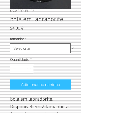
SKU: FPOLBL105
bola em labradorite
Preço
24,00 €
tamanho
*
Quantidade
*
Adicionar ao carrinho
bola em labradorite. 
Disponivel em 2 tamanhos - 