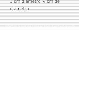
3 cm diametro, 4 cm de 
diametro
estamos à sua disposição para qualquer dúvida
Livro de
reclamaço
es
(+351)
244 491 909
Largo do Rossio
(+351)
965 633 066
Ed. Cisne R/c 1 D
2480-314
Porto de Mós
Portugal
Condições de venda
Aos nossos valores acresce
a taxa de I.V.A.
Modos de pagamento:
Transferência bancária
À cobrança