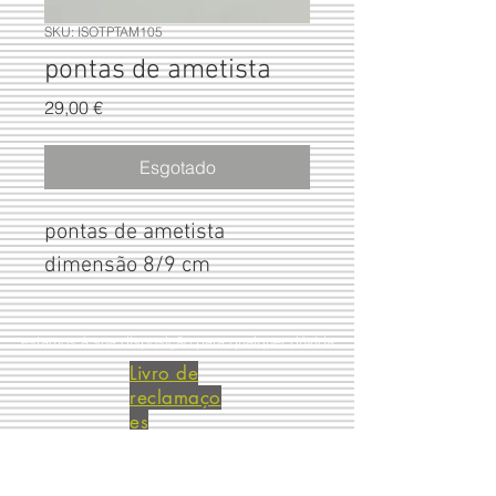
SKU: ISOTPTAM105
pontas de ametista
Preço
29,00 €
Esgotado
pontas de ametista 
dimensão 8/9 cm
estamos à sua disposição para qualquer dúvida
Livro de
reclamaço
es
(+351)
244 491 909
Largo do Rossio
(+351)
965 633 066
Ed. Cisne R/c 1 D