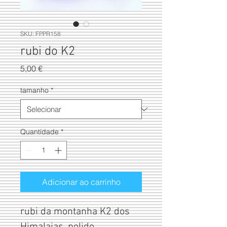
SKU: FPPR158
rubi do K2
Preço
5,00 €
tamanho
*
Quantidade
*
Adicionar ao carrinho
rubi da montanha K2 dos