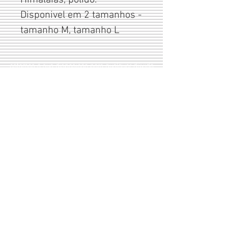
Himalaias, polido.
Disponivel em 2 tamanhos -
tamanho M, tamanho L
estamos à sua disposição para qualquer dúvida
Livro de
reclamaço
es
(+351)
244 491 909
Largo do Rossio
(+351)
965 633 066
Ed. Cisne R/c 1 D
2480-314
Porto de Mós
Portugal
Condições de venda
Aos nossos valores acresce
a taxa de I.V.A.
Modos de pagamento:
Transferência bancária
À cobrança