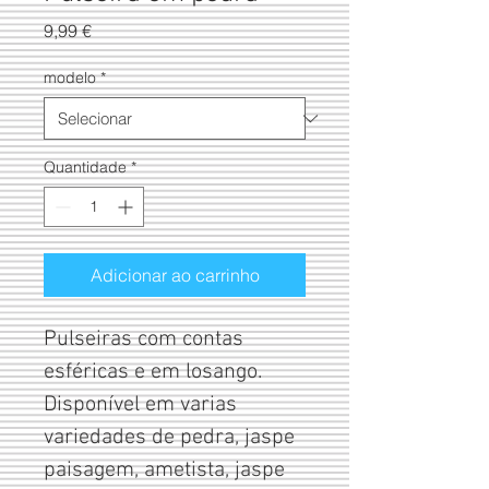
Preço
9,99 €
modelo
*
Quantidade
*
Adicionar ao carrinho
Pulseiras com contas 
esféricas e em losango. 
Disponível em varias 
variedades de pedra, jaspe 
paisagem, ametista, jaspe 