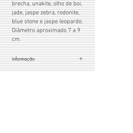
brecha, unakite, olho de boi, 
jade, jaspe zebra, rodonite, 
blue stone e jaspe leopardo. 
Diâmetro aproximado 7 a 9 
cm.
informação
cada peça é unica
estamos à sua disposição para qualquer dúvida
Livro de
reclamaço
es
(+351)
244 491 909
Largo do Rossio
(+351)
965 633 066
Ed. Cisne R/c 1 D
2480-314
Porto de Mós