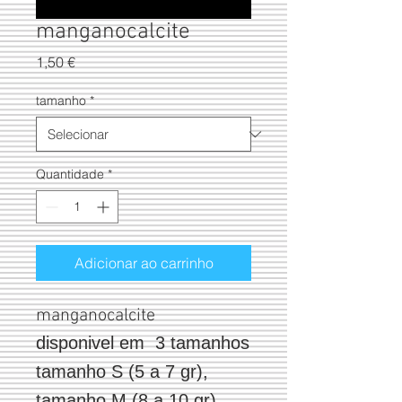
manganocalcite
Preço
1,50 €
tamanho
*
Quantidade
*
Adicionar ao carrinho
manganocalcite
disponivel em 3 tamanhos
tamanho S (5 a 7 gr),
tamanho M (8 a 10 gr),