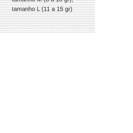
tamanho L (11 a 15 gr)
estamos à sua disposição para qualquer dúvida
Livro de
reclamaço
es
(+351)
244 491 909
Largo do Rossio
(+351)
965 633 066
Ed. Cisne R/c 1 D
2480-314
Porto de Mós
Portugal
Condições de venda
Aos nossos valores acresce
a taxa de I.V.A.
Modos de pagamento:
Transferência bancária
À cobrança