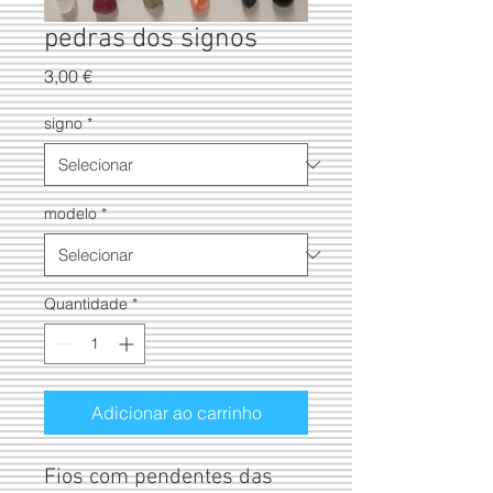
pedras dos signos
Preço
3,00 €
signo
*
modelo
*
Quantidade
*
Adicionar ao carrinho
Fios com pendentes das