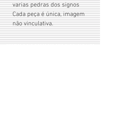
varias pedras dos signos
Cada peça é única, imagem
não vinculativa.
estamos à sua disposição para qualquer dúvida
Livro de
reclamaço
es
(+351)
244 491 909
Largo do Rossio
(+351)
965 633 066
Ed. Cisne R/c 1 D
2480-314
Porto de Mós
Portugal
Condições de venda
Aos nossos valores acresce
a taxa de I.V.A.
Modos de pagamento:
Transferência bancária
À cobrança