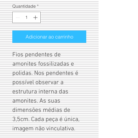
Quantidade
*
Adicionar ao carrinho
Fios pendentes de 
amonites fossilizadas e 
polidas. Nos pendentes é 
possível observar a 
estrutura interna das 
amonites. As suas 
dimensões médias de 
3,5cm. Cada peça é única, 
imagem não vinculativa.