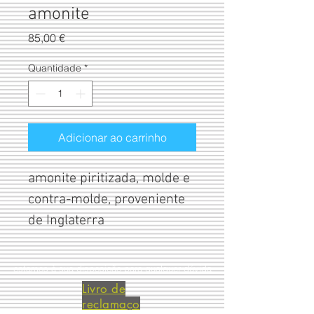
amonite
Preço
85,00 €
Quantidade
*
Adicionar ao carrinho
amonite piritizada, molde e 
contra-molde, proveniente 
de Inglaterra
estamos à sua disposição para qualquer dúvida
Livro de
reclamaço