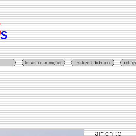
feiras e exposições
material didático
relaç
amonite