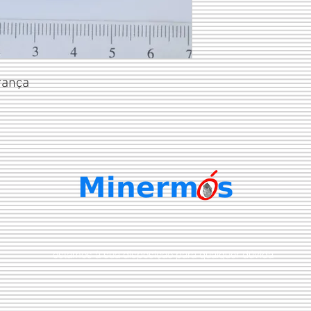
rança
estamos à sua disposição para qualquer dúvida