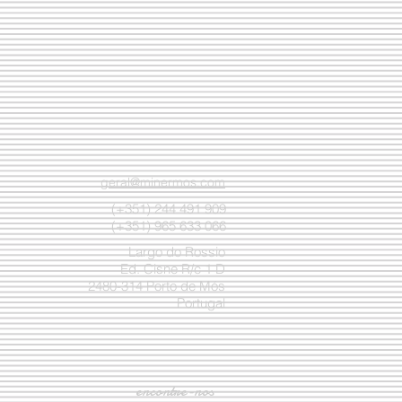
geral@minermos.com
(+351) 244 491 909
(+351) 965 633 066
Largo do Rossio
Ed. Cisne R/c 1 D
2480-314 Porto de Mós
Portugal
encontre-nos