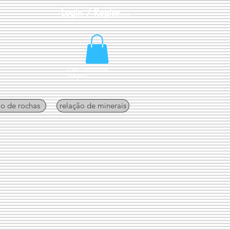
Login / Registre-se
O seu carrinho de
compras
ão de rochas
relação de minerais