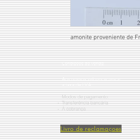
amonite proveniente de F
Condições de venda
Aos nossos valores acresce
a taxa de I.V.A.
Modos de pagamento:
Transferência bancária
À cobrança
Livro de reclamaçoes