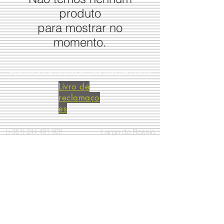
produto
para mostrar no
momento.
estamos à sua disposição para qualquer dúvida
Livro de
reclamaço
es
(+351)
244 491 909
Largo do Rossio
(+351)
965 633 066
Ed. Cisne R/c 1 D
2480-314
Porto de Mós
Portugal
Condições de venda
Aos nossos valores acresce
a taxa de I.V.A.
Modos de pagamento:
Transferência bancária
À cobrança