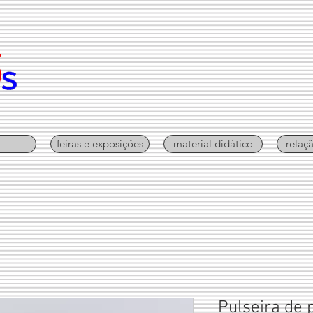
feiras e exposições
material didático
relaç
Pulseira de 