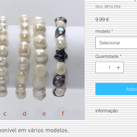
SKU: BPULP09
Preço
9,99 €
modelo
*
Selecionar
Quantidade
*
Adic
informação
cada peça é unica
ponível em vários modelos. 