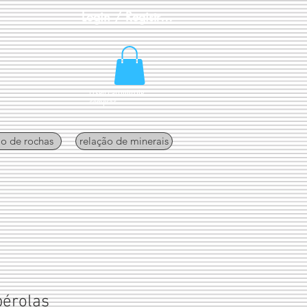
Login / Registre-se
O seu carrinho de
compras
ão de rochas
relação de minerais
pérolas